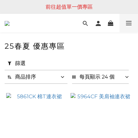
前往超值單一價專區
25春夏 優惠專區
套
篩選
用
篩
商品排序
每頁顯示 24 個
選
(0/20)
價格
(NT$)
~