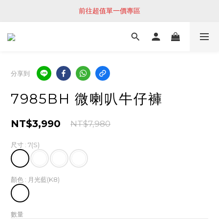
前往超值單一價專區
分享到
7985BH 微喇叭牛仔褲
NT$3,990
NT$7,980
尺寸
: 7(S)
顏色
: 月光藍(K8)
數量