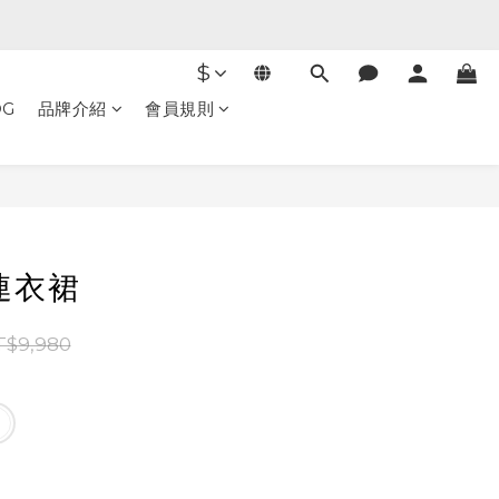
$
OG
品牌介紹
會員規則
立即購買
 連衣裙
T$9,980