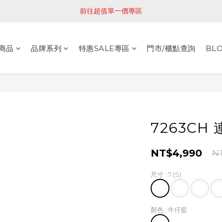
前往超值單一價專區
商品
品牌系列
特惠SALE專區
門市/櫃點查詢
BL
7263CH
NT$4,990
N
尺寸
: 7 (S)
顏色
: 牛仔藍