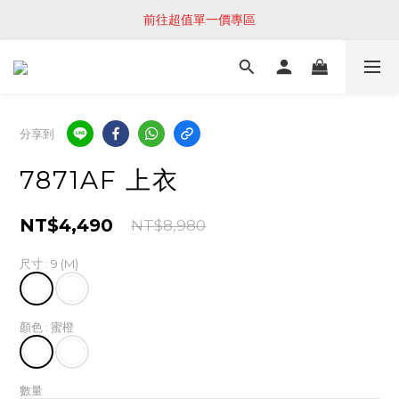
前往超值單一價專區
分享到
7871AF 上衣
NT$4,490
NT$8,980
尺寸
: 9 (M)
顏色
: 蜜橙
數量