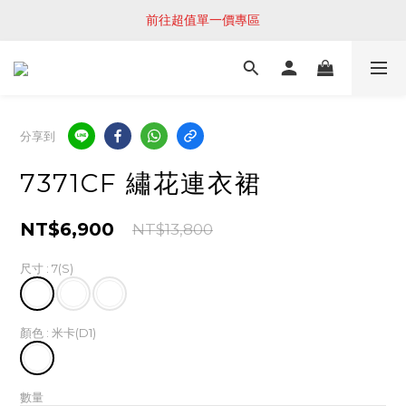
前往超值單一價專區
分享到
7371CF 繡花連衣裙
NT$6,900
NT$13,800
尺寸
: 7(S)
顏色
: 米卡(D1)
數量