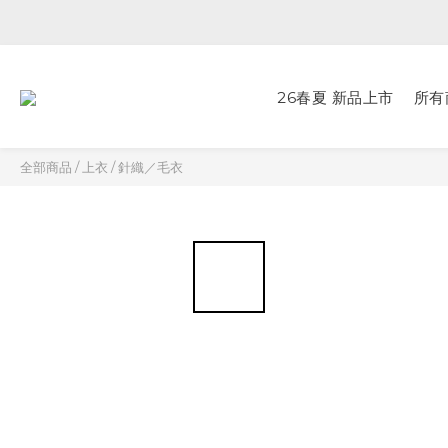
26春夏 新品上市
所有
全部商品
/
上衣
/
針織／毛衣