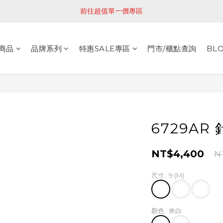
前往超值單一價專區
商品
品牌系列
特惠SALE專區
門市/櫃點查詢
BL
6729AR
NT$4,400
N
尺寸
: 9 (M)
顏色
: 米白