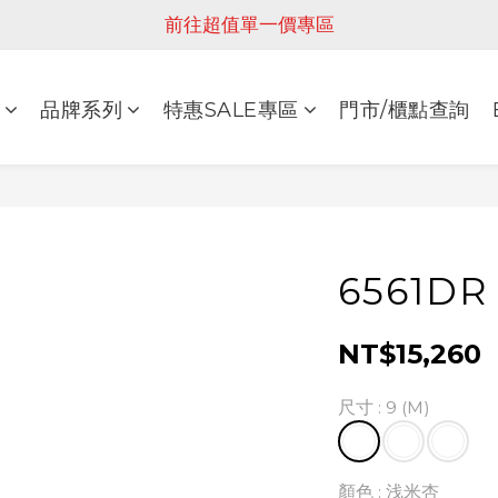
前往超值單一價專區
品牌系列
特惠SALE專區
門市/櫃點查詢
6561D
NT$15,260
尺寸
: 9 (M)
顏色
: 浅米杏