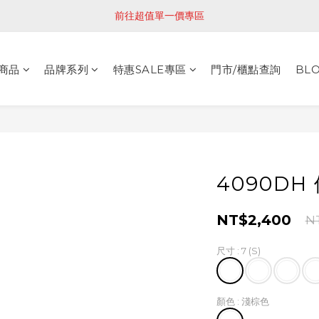
前往超值單一價專區
商品
品牌系列
特惠SALE專區
門市/櫃點查詢
BL
4090D
NT$2,400
N
尺寸
: 7 (S)
顏色
: 淺棕色