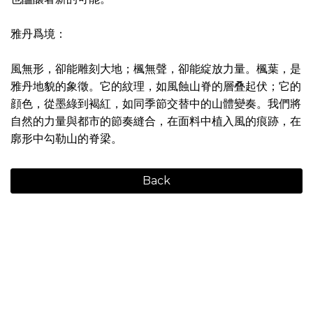
雅丹爲境：
風無形，卻能雕刻大地；楓無聲，卻能綻放力量。楓葉，是
雅丹地貌的象徵。它的紋理，如風蝕山脊的層叠起伏；它的
顔色，從墨綠到褐紅，如同季節交替中的山體變奏。我們將
自然的力量與都市的節奏縫合，在面料中植入風的痕跡，在
廓形中勾勒山的脊梁。
Back