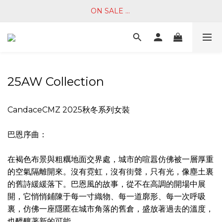
ON SALE ... 
25AW Collection
CandaceCMZ 2025秋冬系列女裝
巴恩序曲：
在褐色布景與粗糲地面交界處，城市的喧囂仿佛被一層厚重
的空氣隔離開來。沒有霓虹，沒有街聲，只有光，像塵土裏
的舊詩緩緩落下。巴恩風的故事，從不在高調的開場中展
開，它悄悄鋪陳于每一寸織物、每一道廓形、每一次呼吸
裏，仿佛一座隱匿在城市角落的舊倉，盛放著過去的溫度，
也醞釀著新的可能。